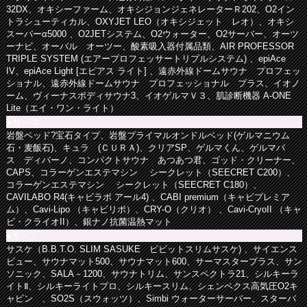
32DX、オキシーファーム、オキシジョンジェネレーターＲ202、O2イン
トラシューティカル、OXYJET LEO（オキシジェット レオ）、オキシ
スーパーα5000 、O2JETシステム、O2ウォーター、O2サーバー、オーツ
ーナビ、オーバル オーツー、酸素吸入器付属品類、AIR PROFESSOR
TRIPLE SYSTEM (エアープロフェッサートリプルシステム) 、epiAce
IV、epiAce Light [エピアス ライト] 、遠赤外線ドームサウナ プロフェッ
ショナル、遠赤外線ドームサウナ プロフェッショナル プラス、イオノ
ーム、ヴィーナスボディサウナ3、イオゲルマＶ３、肌診断機器 A-ONE
Lite（エイ・ワン・ライト）
●カ～コ
岩盤ベッド?宝石タイプ、岩盤プライマルオンドルベッド(ゲルマニウム
石・麦飯石)、キュラ (ＣＵＲＡ)、クリアSP、ゲルマくん、ゲルマバ
ス ディバーノ、コンパクトサウナ あつあつ君、ゴッド・クリーナー、
CAPS、コラーゲンエステマシン シークレット（SEECRET C200）、
コラーゲンエステマシン シークレット（SEECRET C180）、
CAVILABO R4(キャビラボ アール4) 、CABI premium（キャビプレミア
ム）、Cavi-Lipo （キャビリポ）、CRY-O（クリオ） 、Cavi-CryoII （キャ
ビ・クライオII）、銀ナノ抗菌温熱マット
●サ～ソ
サスケ（B.B.T.O. SLIM SASUKE ビビットスリムサスケ) 、サイエンス
ビュー、サウナマット500、サウナマット600、サーマスタープラス、サン
ソニック、SALA－1200、サウナトリム、サンスペクトラ21、シルキーラ
イトⅡ、シルキーライトプロ、シルキースリム、シェンペクス高気圧O2キ
ャビン 、SO2S（スウォッツ）、Simbi ウォーターサーバー、スターバ