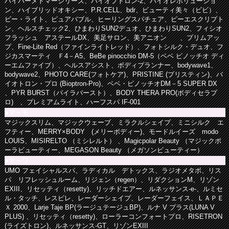
ハイパーメドマーシリーズ、バイオプトロン-2、バイオレボリューショ
ン、ハイブリッドオキシー、P.R.CELL、bdr、ビューティ美々（ビビ）、
ビー・ライト、ピュアバブル、ヒーリングスパチェア、ピーエスクリプト
ン、ヘルスチェック2、ひまわりSUN2デュオ、ひまわりSUN2、フィシオ
フラッシュ アステールDX、美足サロン、美アニオン 、プリムアッ
プ、Fine-Lite Red（ファインライトレッド）、フォトシルク・デュオ、フ
ジカスマーティ Ｆ4－A5、BeBe pinocchio DM-5（ベベ ピノッチオ ディ
ーエムファイブ）、ヘルスアシスト、ボディプランナー、bodywave1、
bodywave2、PHOTO CARE(フォトケア)、PRISTINE (プリスティン)、バ
イオトロン・プロ (Bioptron-Pro)、ベベ・ピノッチオDM－5 SUPER DX
、PYR BURST（パイラバースト）、BODY THERA PRO(ボディセラプ
ロ) 、プレミアムライト、ハーフスパ IF-001
●マ～モ
マジックスリム、マジックウェーブ、ミラクルシェイプ、ミニシルク エ
フティー、MERRY×BODY (メリーボディー)、モードルイーズ modo
LOUIS、MISIRELTO （ミシレルト） 、Magicpolar Beauty （マジックポ
ーラビューティー、MEGASON Beauty （メガソンビューティー）
●ヤ～ワ
UMO フェイシャルスパ、ラディカル デトックス、ラジオメタボ、リス
パ リフレッシュルーム、リジェン（regen）、リダクションM、リゾン
EXIII、リセッティ（resetty)、リッチドエアー、ルネッサンス-e-、ルミセ
ル・タッチ、レスピレ、レーダーシェイプ、レーダーフェイス、ＬＡＰＥ
Ｘ 2000、Larje Taje BP(ラージュテージュBP)、ルナ V プラス(LUNA V
PLUS) 、リセッティ（resetty)、ローラーコンフォートプロ、RISETRON
(ライズトロン)、ルネッサンス-GT、リゾンEXIII