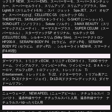
ックＳＰ NEW、スーパーEMS、スーパーサーモ、スーパースキンチェッ
カー、スーパーセルライト、スリムアップ、スリムアッププラス、Slim
Light6.9（スリムライト6.9）、スパ ジェット Spa-JET、スパ オセア
ナ、スーパーわかば、CELLUTEC G5 （セルテック G5）、
THERAPY21、SKINLIGHT(スキンライト) 、G-SHOT (ジーショット)、
SONO-LIFT（ソノリフト）、Solute（ソルテ）、3-MAX BEAUTY （スリ
ーマックスビューティ）、サーマスタープラス 、SUPER CELUM （スー
パーセルム）、スターヴァックSP オリジナル、セルテック G5
(CELLUTEC G5) 、シルキースリム (Silky Slim)、スーパーテクトロン
HP200-X 、SERAPM BODY P4 (セラピム ボディP4) 、SERAPM
BODY P2（セラピム ボディP2） 、シルキーライトNEW-R、スマーティ
(F4-A5型)
●タ～ト
ダーマプラス、トリニティECM、トリニティECMライト、T1800 サウナ
ドーム、ツインアルファ、ツインビートPro、ツインビート2、ＤＡＡ～シ
ーロマ、デルフェEP、トロフィックス、トレッドミル Ti
Entertainment、トレッドミル Ti 22、ドクターサウナ、トリプル美アニ
オン、Dr.J(ドクター・ジェイ) 、Dr.LD-X(ドクターレディックス)、ダイヤ
ドームリフレ、
●ナ～ノ
ニューウェーブ、 NEW APEEL（ニューアピール）、ナチュラルスパ コ
ンパクト、遠赤外線サウナ ナチュラルスパ１人用、遠赤外線サウナ ナ
チュラルスパゆったり2人用
●ハ～ホ