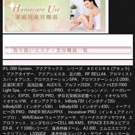
●ア～オ
IFL i300 System、アクアラックス シリーズ、ＡＣＣＵＲＡ (アキュラ)
、アクアタイザー、アクアシエスタ、足の助、RF BELLAⅡ、アロマミスト
スパ・オアシス、アロマステーションSPA、アロマステーションΣ-2000、
足湯DEJET 温浴設備、ALEX-S、アルファ21DX、アルファLED-7000
Light Spa、イーポレーションPRO、イーポレーション メソ、イーポレー
ション、EIP25、EIP25 PRO、伊豆石安眠浴岩盤ベッド、イオゲルマS、
イオゲルマW、イオンアクアＤＸ、InBody720（インボディ720）、
InBody530（インボディ530）、InBody430（インボディ430）、イーアイ
ピー25 PRO、INNER BEAU-PPIX 、Incurativer PRO （インキュアティバ
ープロ）、WAVEducer ウェーブデューサ、ヴィーナスボディサウナⅡ、エ
アロファット、エンダモロジーCELL M6 KMS、EPIACE EX-R/エピアス
EX-R、ＦＴ1000シリーズ、遠赤外線ドーム、AJ-300、エムエスエフティ
ークリプトン、L2050DX 、遠赤外線コンパクト・サウナ、オキシクール