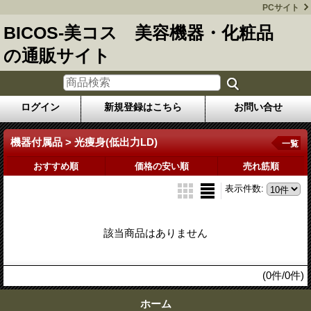
PCサイト
BICOS-美コス 美容機器・化粧品
の通販サイト
ログイン
新規登録はこちら
お問い合せ
機器付属品 > 光痩身(低出力LD)
一覧
おすすめ順
価格の安い順
売れ筋順
表示件数
:
該当商品はありません
(0件/0件)
ホーム