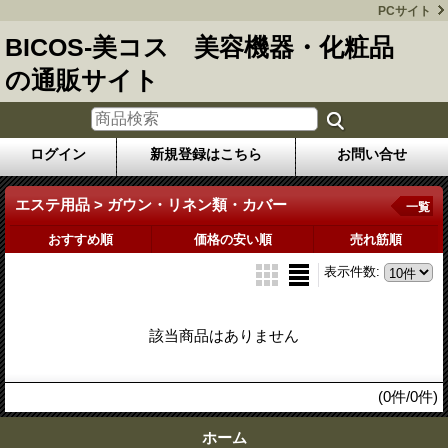
PCサイト
BICOS-美コス 美容機器・化粧品
の通販サイト
ログイン
新規登録はこちら
お問い合せ
エステ用品 > ガウン・リネン類・カバー
一覧
おすすめ順
価格の安い順
売れ筋順
表示件数
:
該当商品はありません
(0件/0件)
ホーム