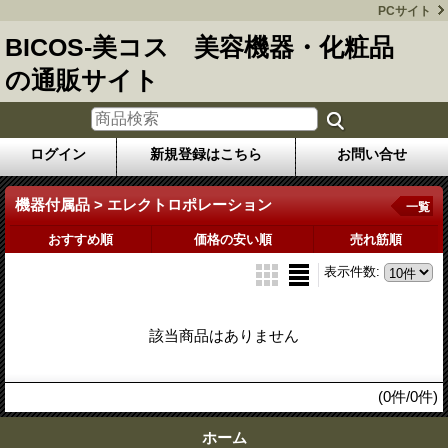
PCサイト
BICOS-美コス 美容機器・化粧品
の通販サイト
ログイン
新規登録はこちら
お問い合せ
機器付属品 > エレクトロポレーション
一覧
おすすめ順
価格の安い順
売れ筋順
表示件数
:
該当商品はありません
(0件/0件)
ホーム