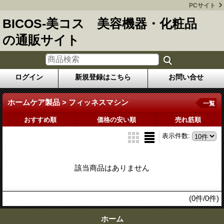
PCサイト
BICOS-美コス 美容機器・化粧品
の通販サイト
ログイン
新規登録はこちら
お問い合せ
ホームケア製品 > フィッネスマシン
一覧
おすすめ順
価格の安い順
売れ筋順
表示件数
:
該当商品はありません
(0件/0件)
ホーム