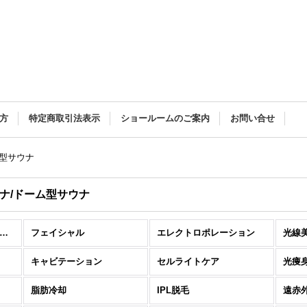
方
特定商取引法表示
ショールームのご案内
お問い合せ
ム型サウナ
ナ/ドーム型サウナ
エステ機器（業務用） (全商品)
フェイシャル
エレクトロポレーション
光線
キャビテーション
セルライトケア
光痩身
脂肪冷却
IPL脱毛