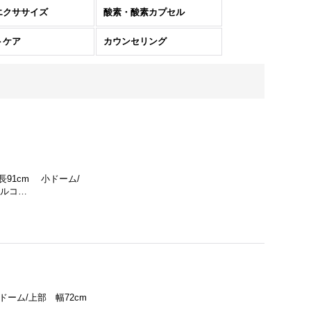
エクササイズ
酸素・酸素カプセル
トケア
カウンセリング
ベビーズコラ プレミアムエッセンス 30ml
ベビーズコラ プレミアムローション 200ml
epiAce IV
91cm 小ドーム/
タルコ…
940円
(税込)
4,860円
(税込)
ム/上部 幅72cm