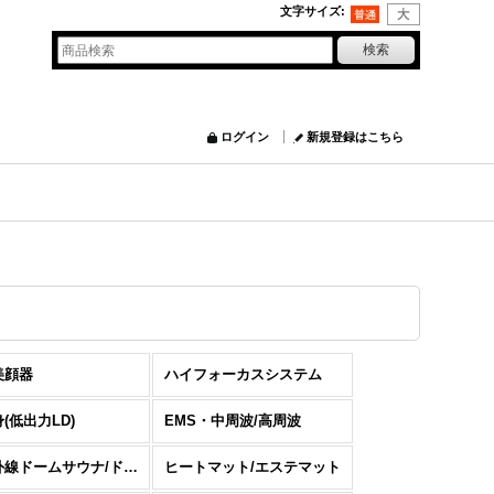
文字サイズ
:
ログイン
新規登録はこちら
美顔器
ハイフォーカスシステム
(低出力LD)
EMS・中周波/高周波
遠赤外線ドームサウナ/ドーム型サウナ
ヒートマット/エステマット