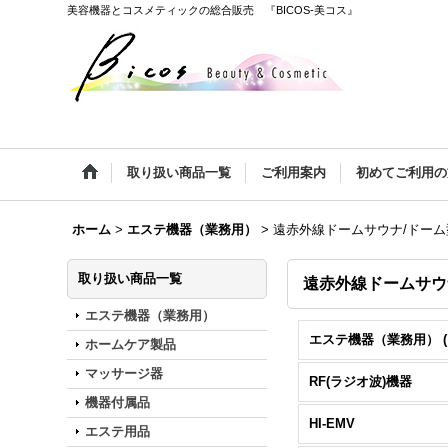
美容機器とコスメティックの総合販売 『BICOS-美コス』
取り扱い商品一覧
ご利用案内
初めてご利用の
ホーム
>
エステ機器（業務用）
>
遠赤外線ドームサウナ/ドー
取り扱い商品一覧
遠赤外線ドームサウ
エステ機器（業務用）
ホームケア製品
マッサージ器
RF(ラジオ波)機器
機器付属品
HI-EMV
エステ用品