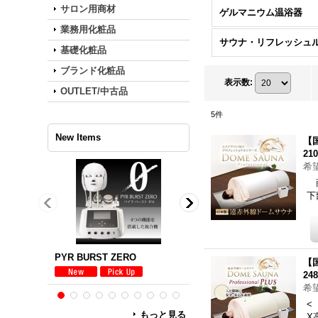
サロン用商材
ゲルマニウム温浴器
業務用化粧品
基礎化粧品
ブランド化粧品
表示数
:
OUTLET/中古品
5
件
New Items
【
21
希
スーパーセラムRF+
商
下
1,980,000円
(税込)
PREMIUM LIGHT PRO 業務用脱毛機プレミアムライトプロ
【
24
希
<
もっと見る
X