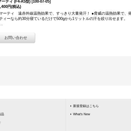
ーティ (F4-A5型)
[
100-07-05
]
6,400円
(税込)
マーティ 遠赤外線温熱効果で、すっきり大量発汗！ ●脅威の温熱効果で、
ティーなら約30分寝ているだけで500gから1リットルの汗を絞り出せます。
…
新規登録はこちら
商品
What's New
せ