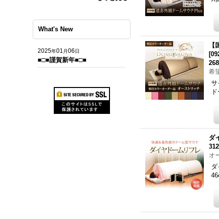
What's New
【
2025
01
06
年
月
日
[
09
■□■謹賀新年■□■
26
希
サ
ド
ダ
31
オ
ダ
4