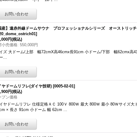
国産】遠赤外線ドームサウナ プロフェッショナルシリーズ オーストリッチ
20_dome_ostrich01
]
8,000円
(税込)
望小売価格
:
550,000円
イズ 大ドーム/上部 幅72cmX高46cmx長91cm 小ドーム/下部 幅62cmx高41
ー…
イヤドームリフレ(ダイヤ技研)
[
0005-02-01
]
2,900円
(税込)
ープン価格
イヤドームリフレ 仕様定格ＡＣ 100Ｖ 800Ｗ 最大 800Ｗ 最小 80Ｗサイズ大ドー
6cm × 長さ 91cm 小ドーム 幅 62cm …