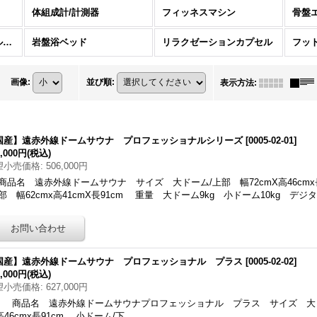
体組成計/計測器
フィッネスマシン
骨盤
サウナ・リフレッシュルーム
岩盤浴ベッド
リラクゼーションカプセル
フッ
画像
:
並び順
:
表示方法
:
国産】遠赤外線ドームサウナ プロフェッショナルシリーズ
[
0005-02-01
]
0,000円
(税込)
望小売価格
:
506,000円
スーパーセラムRF+
PYR SWORD （パイラソード）
品名 遠赤外線ドームサウナ サイズ 大ドーム/上部 幅72cmX高46cmx長
[
pyr_sword
]
部 幅62cmx高41cmX長91cm 重量 大ドーム9kg 小ドーム10kg デジ
1,980,000円
(税込)
5,
国産】遠赤外線ドームサウナ プロフェッショナル プラス
[
0005-02-02
]
8,000円
(税込)
望小売価格
:
627,000円
 商品名 遠赤外線ドームサウナプロフェッショナル プラス サイズ 大ドー
高46cmx長91cm 小ドーム/下…