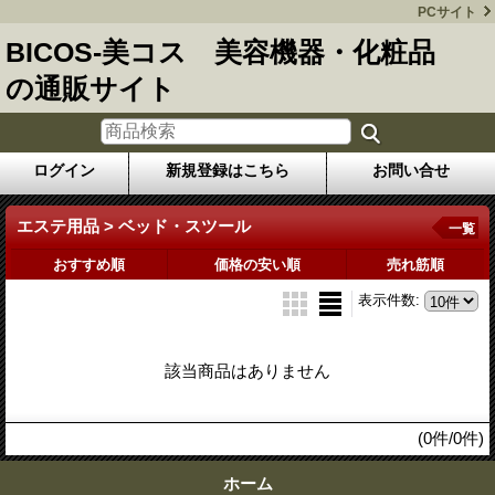
PCサイト
BICOS-美コス 美容機器・化粧品
の通販サイト
ログイン
新規登録はこちら
お問い合せ
エステ用品 > ベッド・スツール
一覧
おすすめ順
価格の安い順
売れ筋順
表示件数
:
該当商品はありません
(0件/0件)
ホーム