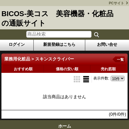
PCサイト
BICOS-美コス 美容機器・化粧品
の通販サイト
ログイン
新規登録はこちら
お問い合せ
業務用化粧品 > スキンスクライバー
一覧
おすすめ順
価格の安い順
売れ筋順
表示件数
:
該当商品はありません
(0件/0件)
ホーム