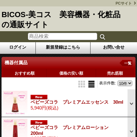
PCサイト
BICOS-美コス 美容機器・化粧品
の通販サイト
ログイン
新規登録はこちら
お問い合せ
機器付属品
一覧
おすすめ順
価格の安い順
売れ筋順
表示件数
:
ベビーズコラ プレミアムエッセンス 30ml
5,940円
(税込)
ベビーズコラ プレミアムローション
200ml